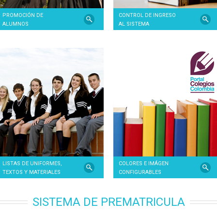
PROMOCIÓN DE
CONTROL DE INGRESO
ALUMNOS
AL SISTEMA
LISTAS DE UNIFORMES,
COLORES E IMÁGEN
TEXTOS Y MATERIALES
CONFIGURABLES
SISTEMA DE PREMATRICULA