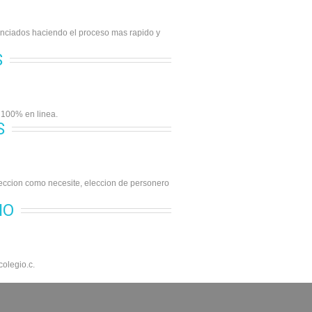
genciados haciendo el proceso mas rapido y
S
s 100% en linea.
S
leccion como necesite, eleccion de personero
IO
colegio.c.